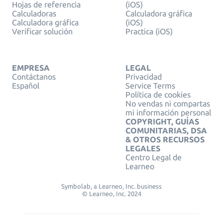
Hojas de referencia
(iOS)
Calculadoras
Calculadora gráfica
Calculadora gráfica
(iOS)
Verificar solución
Practica (iOS)
EMPRESA
LEGAL
Contáctanos
Privacidad
Español
Service Terms
Política de cookies
No vendas ni compartas
mi información personal
COPYRIGHT, GUÍAS
COMUNITARIAS, DSA
& OTROS RECURSOS
LEGALES
Centro Legal de
Learneo
Symbolab, a Learneo, Inc. business
© Learneo, Inc. 2024