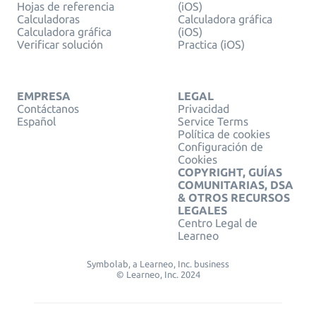
Hojas de referencia
(iOS)
Calculadoras
Calculadora gráfica
Calculadora gráfica
(iOS)
Verificar solución
Practica (iOS)
EMPRESA
LEGAL
Contáctanos
Privacidad
Español
Service Terms
Política de cookies
Configuración de
Cookies
COPYRIGHT, GUÍAS
COMUNITARIAS, DSA
& OTROS RECURSOS
LEGALES
Centro Legal de
Learneo
Symbolab, a Learneo, Inc. business
© Learneo, Inc. 2024