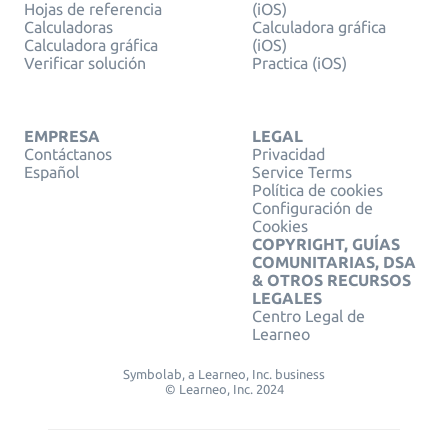
Hojas de referencia
(iOS)
Calculadoras
Calculadora gráfica
Calculadora gráfica
(iOS)
Verificar solución
Practica (iOS)
EMPRESA
LEGAL
Contáctanos
Privacidad
Español
Service Terms
Política de cookies
Configuración de
Cookies
COPYRIGHT, GUÍAS
COMUNITARIAS, DSA
& OTROS RECURSOS
LEGALES
Centro Legal de
Learneo
Symbolab, a Learneo, Inc. business
© Learneo, Inc. 2024