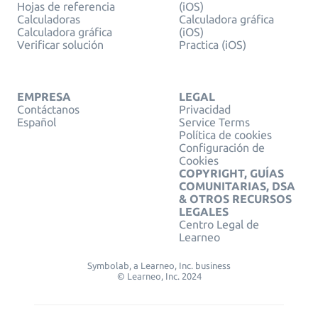
Hojas de referencia
(iOS)
Calculadoras
Calculadora gráfica
Calculadora gráfica
(iOS)
Verificar solución
Practica (iOS)
EMPRESA
LEGAL
Contáctanos
Privacidad
Español
Service Terms
Política de cookies
Configuración de
Cookies
COPYRIGHT, GUÍAS
COMUNITARIAS, DSA
& OTROS RECURSOS
LEGALES
Centro Legal de
Learneo
Symbolab, a Learneo, Inc. business
© Learneo, Inc. 2024