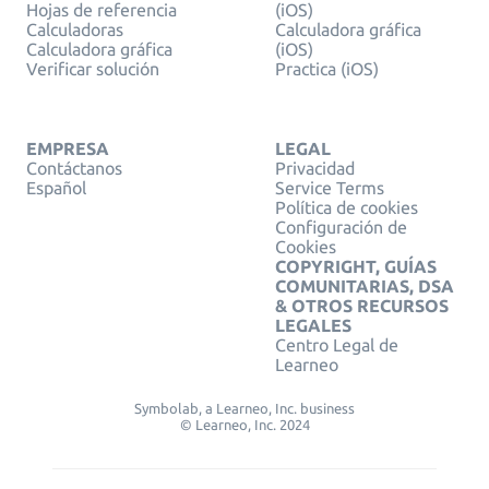
Hojas de referencia
(iOS)
Calculadoras
Calculadora gráfica
Calculadora gráfica
(iOS)
Verificar solución
Practica (iOS)
EMPRESA
LEGAL
Contáctanos
Privacidad
Español
Service Terms
Política de cookies
Configuración de
Cookies
COPYRIGHT, GUÍAS
COMUNITARIAS, DSA
& OTROS RECURSOS
LEGALES
Centro Legal de
Learneo
Symbolab, a Learneo, Inc. business
© Learneo, Inc. 2024