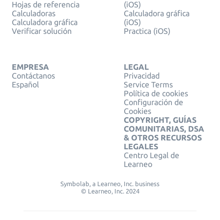
Hojas de referencia
(iOS)
Calculadoras
Calculadora gráfica
Calculadora gráfica
(iOS)
Verificar solución
Practica (iOS)
EMPRESA
LEGAL
Contáctanos
Privacidad
Español
Service Terms
Política de cookies
Configuración de
Cookies
COPYRIGHT, GUÍAS
COMUNITARIAS, DSA
& OTROS RECURSOS
LEGALES
Centro Legal de
Learneo
Symbolab, a Learneo, Inc. business
© Learneo, Inc. 2024