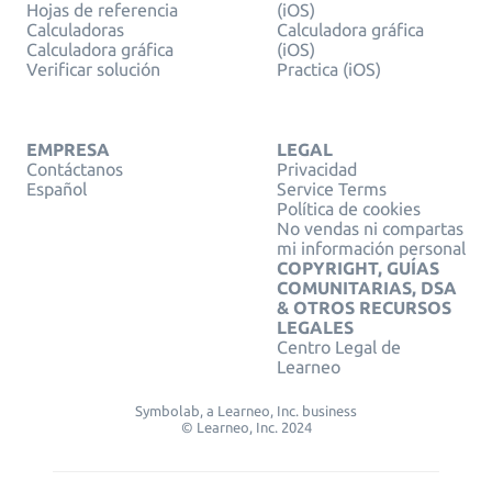
Hojas de referencia
(iOS)
Calculadoras
Calculadora gráfica
Calculadora gráfica
(iOS)
Verificar solución
Practica (iOS)
EMPRESA
LEGAL
Contáctanos
Privacidad
Español
Service Terms
Política de cookies
No vendas ni compartas
mi información personal
COPYRIGHT, GUÍAS
COMUNITARIAS, DSA
& OTROS RECURSOS
LEGALES
Centro Legal de
Learneo
Symbolab, a Learneo, Inc. business
© Learneo, Inc. 2024