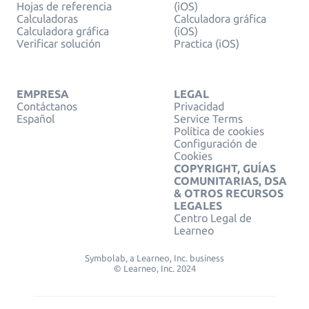
Hojas de referencia
(iOS)
Calculadoras
Calculadora gráfica
Calculadora gráfica
(iOS)
Verificar solución
Practica (iOS)
EMPRESA
LEGAL
Contáctanos
Privacidad
Español
Service Terms
Política de cookies
Configuración de
Cookies
COPYRIGHT, GUÍAS
COMUNITARIAS, DSA
& OTROS RECURSOS
LEGALES
Centro Legal de
Learneo
Symbolab, a Learneo, Inc. business
© Learneo, Inc. 2024