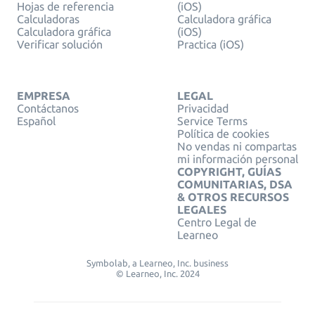
Hojas de referencia
(iOS)
Calculadoras
Calculadora gráfica
Calculadora gráfica
(iOS)
Verificar solución
Practica (iOS)
EMPRESA
LEGAL
Contáctanos
Privacidad
Español
Service Terms
Política de cookies
No vendas ni compartas
mi información personal
COPYRIGHT, GUÍAS
COMUNITARIAS, DSA
& OTROS RECURSOS
LEGALES
Centro Legal de
Learneo
Symbolab, a Learneo, Inc. business
© Learneo, Inc. 2024