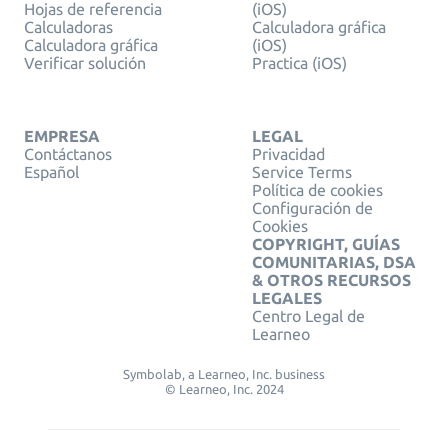
Hojas de referencia
(iOS)
Calculadoras
Calculadora gráfica
Calculadora gráfica
(iOS)
Verificar solución
Practica (iOS)
EMPRESA
LEGAL
Contáctanos
Privacidad
Español
Service Terms
Política de cookies
Configuración de
Cookies
COPYRIGHT, GUÍAS
COMUNITARIAS, DSA
& OTROS RECURSOS
LEGALES
Centro Legal de
Learneo
Symbolab, a Learneo, Inc. business
© Learneo, Inc. 2024