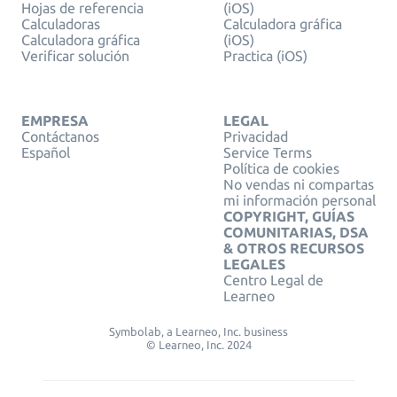
Hojas de referencia
(iOS)
Calculadoras
Calculadora gráfica
Calculadora gráfica
(iOS)
Verificar solución
Practica (iOS)
EMPRESA
LEGAL
Contáctanos
Privacidad
Español
Service Terms
Política de cookies
No vendas ni compartas
mi información personal
COPYRIGHT, GUÍAS
COMUNITARIAS, DSA
& OTROS RECURSOS
LEGALES
Centro Legal de
Learneo
Symbolab, a Learneo, Inc. business
© Learneo, Inc. 2024