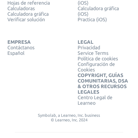
Hojas de referencia
(iOS)
Calculadoras
Calculadora gráfica
Calculadora gráfica
(iOS)
Verificar solución
Practica (iOS)
EMPRESA
LEGAL
Contáctanos
Privacidad
Español
Service Terms
Política de cookies
Configuración de
Cookies
COPYRIGHT, GUÍAS
COMUNITARIAS, DSA
& OTROS RECURSOS
LEGALES
Centro Legal de
Learneo
Symbolab, a Learneo, Inc. business
© Learneo, Inc. 2024