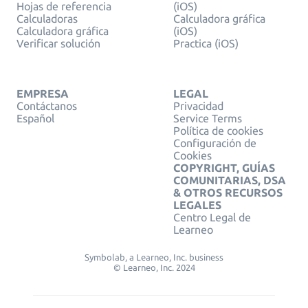
Hojas de referencia
(iOS)
Calculadoras
Calculadora gráfica
Calculadora gráfica
(iOS)
Verificar solución
Practica (iOS)
EMPRESA
LEGAL
Contáctanos
Privacidad
Español
Service Terms
Política de cookies
Configuración de
Cookies
COPYRIGHT, GUÍAS
COMUNITARIAS, DSA
& OTROS RECURSOS
LEGALES
Centro Legal de
Learneo
Symbolab, a Learneo, Inc. business
© Learneo, Inc. 2024