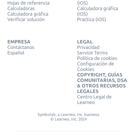
Hojas de referencia
(iOS)
Calculadoras
Calculadora gráfica
Calculadora gráfica
(iOS)
Verificar solución
Practica (iOS)
EMPRESA
LEGAL
Contáctanos
Privacidad
Español
Service Terms
Política de cookies
Configuración de
Cookies
COPYRIGHT, GUÍAS
COMUNITARIAS, DSA
& OTROS RECURSOS
LEGALES
Centro Legal de
Learneo
Symbolab, a Learneo, Inc. business
© Learneo, Inc. 2024