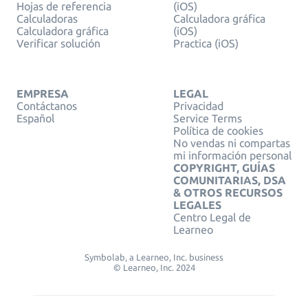
Hojas de referencia
(iOS)
Calculadoras
Calculadora gráfica
Calculadora gráfica
(iOS)
Verificar solución
Practica (iOS)
EMPRESA
LEGAL
Contáctanos
Privacidad
Español
Service Terms
Política de cookies
No vendas ni compartas
mi información personal
COPYRIGHT, GUÍAS
COMUNITARIAS, DSA
& OTROS RECURSOS
LEGALES
Centro Legal de
Learneo
Symbolab, a Learneo, Inc. business
© Learneo, Inc. 2024