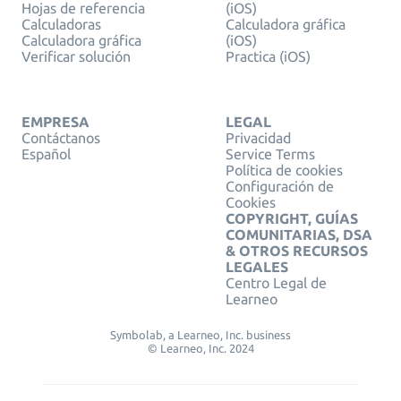
Hojas de referencia
(iOS)
Calculadoras
Calculadora gráfica
Calculadora gráfica
(iOS)
Verificar solución
Practica (iOS)
EMPRESA
LEGAL
Contáctanos
Privacidad
Español
Service Terms
Política de cookies
Configuración de
Cookies
COPYRIGHT, GUÍAS
COMUNITARIAS, DSA
& OTROS RECURSOS
LEGALES
Centro Legal de
Learneo
Symbolab, a Learneo, Inc. business
© Learneo, Inc. 2024