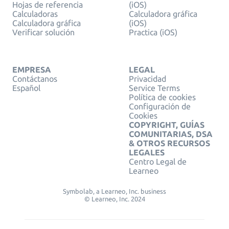
Hojas de referencia
(iOS)
Calculadoras
Calculadora gráfica
Calculadora gráfica
(iOS)
Verificar solución
Practica (iOS)
EMPRESA
LEGAL
Contáctanos
Privacidad
Español
Service Terms
Política de cookies
Configuración de
Cookies
COPYRIGHT, GUÍAS
COMUNITARIAS, DSA
& OTROS RECURSOS
LEGALES
Centro Legal de
Learneo
Symbolab, a Learneo, Inc. business
© Learneo, Inc. 2024