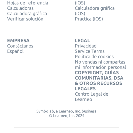
Hojas de referencia
(iOS)
Calculadoras
Calculadora gráfica
Calculadora gráfica
(iOS)
Verificar solución
Practica (iOS)
EMPRESA
LEGAL
Contáctanos
Privacidad
Español
Service Terms
Política de cookies
No vendas ni compartas
mi información personal
COPYRIGHT, GUÍAS
COMUNITARIAS, DSA
& OTROS RECURSOS
LEGALES
Centro Legal de
Learneo
Symbolab, a Learneo, Inc. business
© Learneo, Inc. 2024