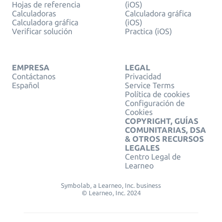
Hojas de referencia
(iOS)
Calculadoras
Calculadora gráfica
Calculadora gráfica
(iOS)
Verificar solución
Practica (iOS)
EMPRESA
LEGAL
Contáctanos
Privacidad
Español
Service Terms
Política de cookies
Configuración de
Cookies
COPYRIGHT, GUÍAS
COMUNITARIAS, DSA
& OTROS RECURSOS
LEGALES
Centro Legal de
Learneo
Symbolab, a Learneo, Inc. business
© Learneo, Inc. 2024