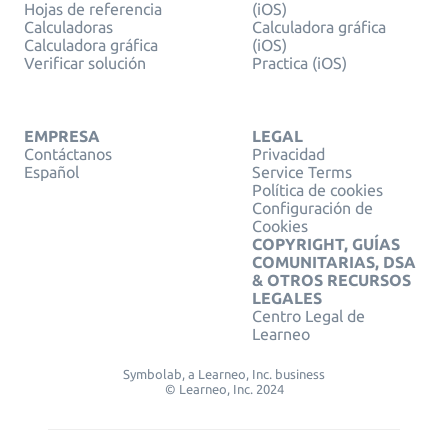
Hojas de referencia
(iOS)
Calculadoras
Calculadora gráfica
Calculadora gráfica
(iOS)
Verificar solución
Practica (iOS)
EMPRESA
LEGAL
Contáctanos
Privacidad
Español
Service Terms
Política de cookies
Configuración de
Cookies
COPYRIGHT, GUÍAS
COMUNITARIAS, DSA
& OTROS RECURSOS
LEGALES
Centro Legal de
Learneo
Symbolab, a Learneo, Inc. business
© Learneo, Inc. 2024