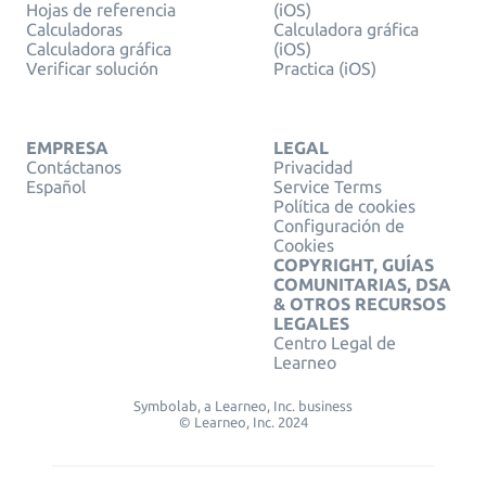
Hojas de referencia
(iOS)
Calculadoras
Calculadora gráfica
Calculadora gráfica
(iOS)
Verificar solución
Practica (iOS)
EMPRESA
LEGAL
Contáctanos
Privacidad
Español
Service Terms
Política de cookies
Configuración de
Cookies
COPYRIGHT, GUÍAS
COMUNITARIAS, DSA
& OTROS RECURSOS
LEGALES
Centro Legal de
Learneo
Symbolab, a Learneo, Inc. business
© Learneo, Inc. 2024