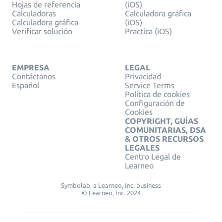
Hojas de referencia
(iOS)
Calculadoras
Calculadora gráfica
Calculadora gráfica
(iOS)
Verificar solución
Practica (iOS)
EMPRESA
LEGAL
Contáctanos
Privacidad
Español
Service Terms
Política de cookies
Configuración de
Cookies
COPYRIGHT, GUÍAS
COMUNITARIAS, DSA
& OTROS RECURSOS
LEGALES
Centro Legal de
Learneo
Symbolab, a Learneo, Inc. business
© Learneo, Inc. 2024