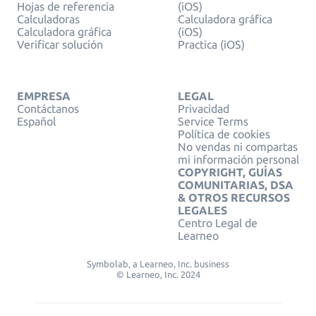
Hojas de referencia
(iOS)
Calculadoras
Calculadora gráfica
Calculadora gráfica
(iOS)
Verificar solución
Practica (iOS)
EMPRESA
LEGAL
Contáctanos
Privacidad
Español
Service Terms
Política de cookies
No vendas ni compartas
mi información personal
COPYRIGHT, GUÍAS
COMUNITARIAS, DSA
& OTROS RECURSOS
LEGALES
Centro Legal de
Learneo
Symbolab, a Learneo, Inc. business
© Learneo, Inc. 2024