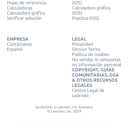
Hojas de referencia
(iOS)
Calculadoras
Calculadora gráfica
Calculadora gráfica
(iOS)
Verificar solución
Practica (iOS)
EMPRESA
LEGAL
Contáctanos
Privacidad
Español
Service Terms
Política de cookies
No vendas ni compartas
mi información personal
COPYRIGHT, GUÍAS
COMUNITARIAS, DSA
& OTROS RECURSOS
LEGALES
Centro Legal de
Learneo
Symbolab, a Learneo, Inc. business
© Learneo, Inc. 2024