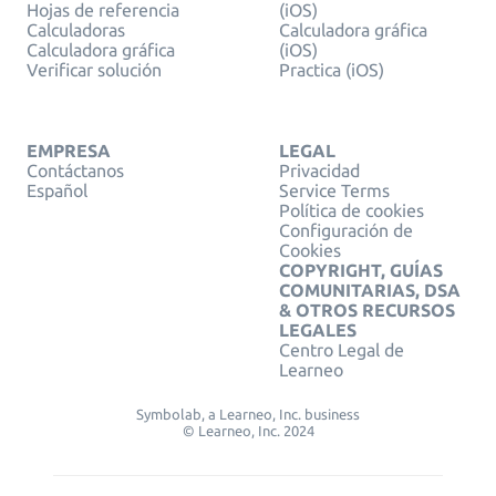
Hojas de referencia
(iOS)
Calculadoras
Calculadora gráfica
Calculadora gráfica
(iOS)
Verificar solución
Practica (iOS)
EMPRESA
LEGAL
Contáctanos
Privacidad
Español
Service Terms
Política de cookies
Configuración de
Cookies
COPYRIGHT, GUÍAS
COMUNITARIAS, DSA
& OTROS RECURSOS
LEGALES
Centro Legal de
Learneo
Symbolab, a Learneo, Inc. business
© Learneo, Inc. 2024