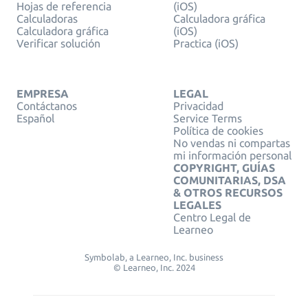
Hojas de referencia
(iOS)
Calculadoras
Calculadora gráfica
Calculadora gráfica
(iOS)
Verificar solución
Practica (iOS)
EMPRESA
LEGAL
Contáctanos
Privacidad
Español
Service Terms
Política de cookies
No vendas ni compartas
mi información personal
COPYRIGHT, GUÍAS
COMUNITARIAS, DSA
& OTROS RECURSOS
LEGALES
Centro Legal de
Learneo
Symbolab, a Learneo, Inc. business
© Learneo, Inc. 2024