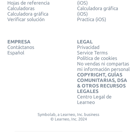
Hojas de referencia
(iOS)
Calculadoras
Calculadora gráfica
Calculadora gráfica
(iOS)
Verificar solución
Practica (iOS)
EMPRESA
LEGAL
Contáctanos
Privacidad
Español
Service Terms
Política de cookies
No vendas ni compartas
mi información personal
COPYRIGHT, GUÍAS
COMUNITARIAS, DSA
& OTROS RECURSOS
LEGALES
Centro Legal de
Learneo
Symbolab, a Learneo, Inc. business
© Learneo, Inc. 2024