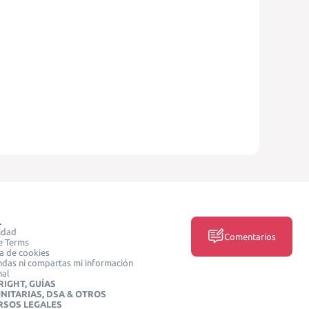
L
idad
Comentarios
e Terms
ca de cookies
das ni compartas mi información
nal
IGHT, GUÍAS
NITARIAS, DSA & OTROS
RSOS LEGALES