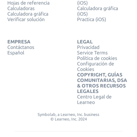
Hojas de referencia
(iOS)
Calculadoras
Calculadora gráfica
Calculadora gráfica
(iOS)
Verificar solución
Practica (iOS)
EMPRESA
LEGAL
Contáctanos
Privacidad
Español
Service Terms
Política de cookies
Configuración de
Cookies
COPYRIGHT, GUÍAS
COMUNITARIAS, DSA
& OTROS RECURSOS
LEGALES
Centro Legal de
Learneo
Symbolab, a Learneo, Inc. business
© Learneo, Inc. 2024