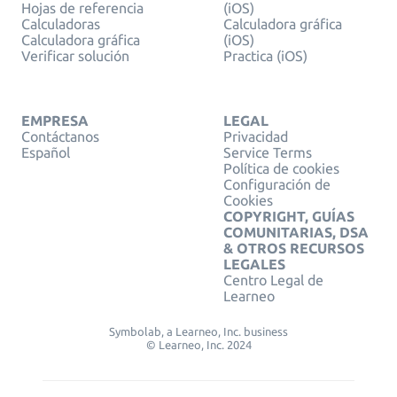
Hojas de referencia
(iOS)
Calculadoras
Calculadora gráfica
Calculadora gráfica
(iOS)
Verificar solución
Practica (iOS)
EMPRESA
LEGAL
Contáctanos
Privacidad
Español
Service Terms
Política de cookies
Configuración de
Cookies
COPYRIGHT, GUÍAS
COMUNITARIAS, DSA
& OTROS RECURSOS
LEGALES
Centro Legal de
Learneo
Symbolab, a Learneo, Inc. business
© Learneo, Inc. 2024