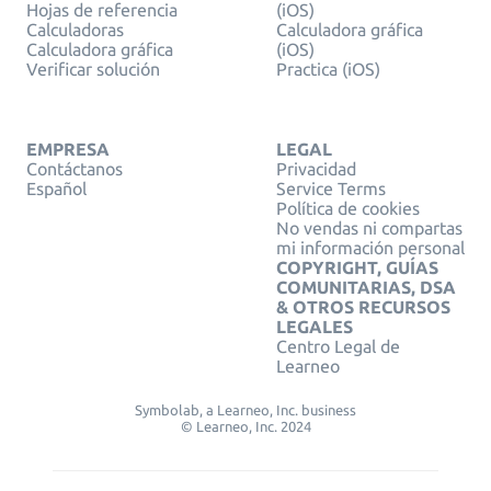
Hojas de referencia
(iOS)
Calculadoras
Calculadora gráfica
Calculadora gráfica
(iOS)
Verificar solución
Practica (iOS)
EMPRESA
LEGAL
Contáctanos
Privacidad
Español
Service Terms
Política de cookies
No vendas ni compartas
mi información personal
COPYRIGHT, GUÍAS
COMUNITARIAS, DSA
& OTROS RECURSOS
LEGALES
Centro Legal de
Learneo
Symbolab, a Learneo, Inc. business
© Learneo, Inc. 2024