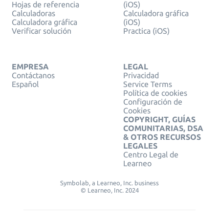
Hojas de referencia
(iOS)
Calculadoras
Calculadora gráfica
Calculadora gráfica
(iOS)
Verificar solución
Practica (iOS)
EMPRESA
LEGAL
Contáctanos
Privacidad
Español
Service Terms
Política de cookies
Configuración de
Cookies
COPYRIGHT, GUÍAS
COMUNITARIAS, DSA
& OTROS RECURSOS
LEGALES
Centro Legal de
Learneo
Symbolab, a Learneo, Inc. business
© Learneo, Inc. 2024