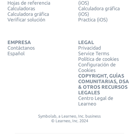
Hojas de referencia
(iOS)
Calculadoras
Calculadora gráfica
Calculadora gráfica
(iOS)
Verificar solución
Practica (iOS)
EMPRESA
LEGAL
Contáctanos
Privacidad
Español
Service Terms
Política de cookies
Configuración de
Cookies
COPYRIGHT, GUÍAS
COMUNITARIAS, DSA
& OTROS RECURSOS
LEGALES
Centro Legal de
Learneo
Symbolab, a Learneo, Inc. business
© Learneo, Inc. 2024