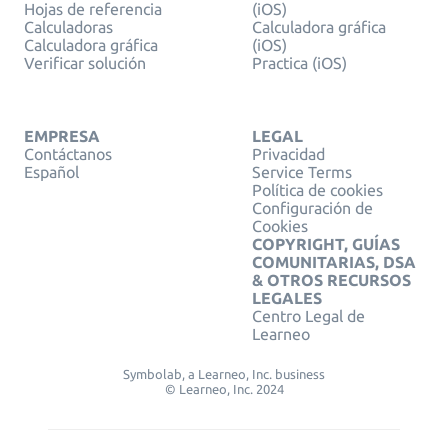
Hojas de referencia
(iOS)
Calculadoras
Calculadora gráfica
Calculadora gráfica
(iOS)
Verificar solución
Practica (iOS)
EMPRESA
LEGAL
Contáctanos
Privacidad
Español
Service Terms
Política de cookies
Configuración de
Cookies
COPYRIGHT, GUÍAS
COMUNITARIAS, DSA
& OTROS RECURSOS
LEGALES
Centro Legal de
Learneo
Symbolab, a Learneo, Inc. business
© Learneo, Inc. 2024