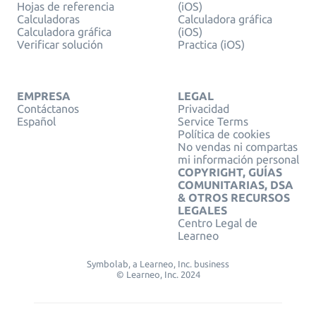
Hojas de referencia
(iOS)
Calculadoras
Calculadora gráfica
Calculadora gráfica
(iOS)
Verificar solución
Practica (iOS)
EMPRESA
LEGAL
Contáctanos
Privacidad
Español
Service Terms
Política de cookies
No vendas ni compartas
mi información personal
COPYRIGHT, GUÍAS
COMUNITARIAS, DSA
& OTROS RECURSOS
LEGALES
Centro Legal de
Learneo
Symbolab, a Learneo, Inc. business
© Learneo, Inc. 2024