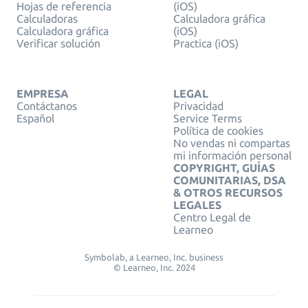
Hojas de referencia
(iOS)
Calculadoras
Calculadora gráfica
Calculadora gráfica
(iOS)
Verificar solución
Practica (iOS)
EMPRESA
LEGAL
Contáctanos
Privacidad
Español
Service Terms
Política de cookies
No vendas ni compartas
mi información personal
COPYRIGHT, GUÍAS
COMUNITARIAS, DSA
& OTROS RECURSOS
LEGALES
Centro Legal de
Learneo
Symbolab, a Learneo, Inc. business
© Learneo, Inc. 2024