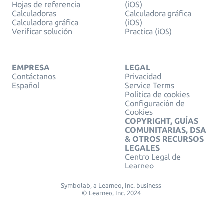
Hojas de referencia
(iOS)
Calculadoras
Calculadora gráfica
Calculadora gráfica
(iOS)
Verificar solución
Practica (iOS)
EMPRESA
LEGAL
Contáctanos
Privacidad
Español
Service Terms
Política de cookies
Configuración de
Cookies
COPYRIGHT, GUÍAS
COMUNITARIAS, DSA
& OTROS RECURSOS
LEGALES
Centro Legal de
Learneo
Symbolab, a Learneo, Inc. business
© Learneo, Inc. 2024