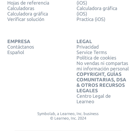
Hojas de referencia
(iOS)
Calculadoras
Calculadora gráfica
Calculadora gráfica
(iOS)
Verificar solución
Practica (iOS)
EMPRESA
LEGAL
Contáctanos
Privacidad
Español
Service Terms
Política de cookies
No vendas ni compartas
mi información personal
COPYRIGHT, GUÍAS
COMUNITARIAS, DSA
& OTROS RECURSOS
LEGALES
Centro Legal de
Learneo
Symbolab, a Learneo, Inc. business
© Learneo, Inc. 2024