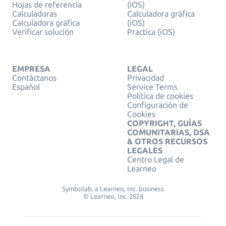
Hojas de referencia
(iOS)
Calculadoras
Calculadora gráfica
Calculadora gráfica
(iOS)
Verificar solución
Practica (iOS)
EMPRESA
LEGAL
Contáctanos
Privacidad
Español
Service Terms
Política de cookies
Configuración de
Cookies
COPYRIGHT, GUÍAS
COMUNITARIAS, DSA
& OTROS RECURSOS
LEGALES
Centro Legal de
Learneo
Symbolab, a Learneo, Inc. business
© Learneo, Inc. 2024