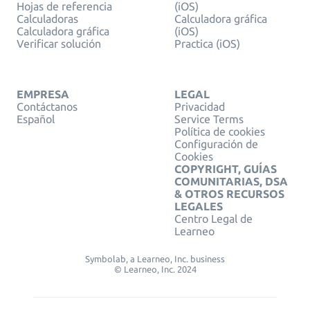
Hojas de referencia
(iOS)
Calculadoras
Calculadora gráfica
Calculadora gráfica
(iOS)
Verificar solución
Practica (iOS)
EMPRESA
LEGAL
Contáctanos
Privacidad
Español
Service Terms
Política de cookies
Configuración de
Cookies
COPYRIGHT, GUÍAS
COMUNITARIAS, DSA
& OTROS RECURSOS
LEGALES
Centro Legal de
Learneo
Symbolab, a Learneo, Inc. business
© Learneo, Inc. 2024