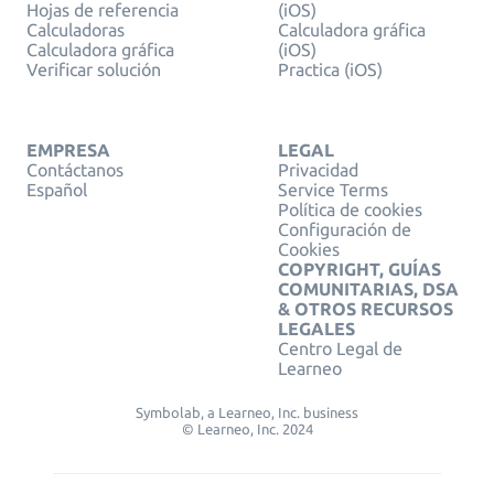
Hojas de referencia
(iOS)
Calculadoras
Calculadora gráfica
Calculadora gráfica
(iOS)
Verificar solución
Practica (iOS)
EMPRESA
LEGAL
Contáctanos
Privacidad
Español
Service Terms
Política de cookies
Configuración de
Cookies
COPYRIGHT, GUÍAS
COMUNITARIAS, DSA
& OTROS RECURSOS
LEGALES
Centro Legal de
Learneo
Symbolab, a Learneo, Inc. business
© Learneo, Inc. 2024