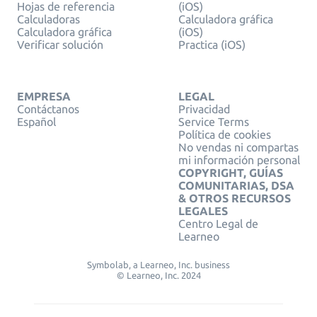
Hojas de referencia
(iOS)
Calculadoras
Calculadora gráfica
Calculadora gráfica
(iOS)
Verificar solución
Practica (iOS)
EMPRESA
LEGAL
Contáctanos
Privacidad
Español
Service Terms
Política de cookies
No vendas ni compartas
mi información personal
COPYRIGHT, GUÍAS
COMUNITARIAS, DSA
& OTROS RECURSOS
LEGALES
Centro Legal de
Learneo
Symbolab, a Learneo, Inc. business
© Learneo, Inc. 2024