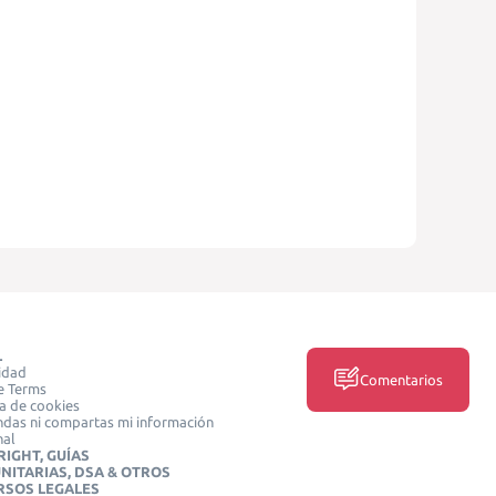
L
idad
Comentarios
e Terms
ca de cookies
das ni compartas mi información
nal
IGHT, GUÍAS
NITARIAS, DSA & OTROS
RSOS LEGALES