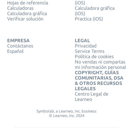
Hojas de referencia
(iOS)
Calculadoras
Calculadora gráfica
Calculadora gráfica
(iOS)
Verificar solución
Practica (iOS)
EMPRESA
LEGAL
Contáctanos
Privacidad
Español
Service Terms
Política de cookies
No vendas ni compartas
mi información personal
COPYRIGHT, GUÍAS
COMUNITARIAS, DSA
& OTROS RECURSOS
LEGALES
Centro Legal de
Learneo
Symbolab, a Learneo, Inc. business
© Learneo, Inc. 2024