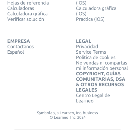
Hojas de referencia
(iOS)
Calculadoras
Calculadora gráfica
Calculadora gráfica
(iOS)
Verificar solución
Practica (iOS)
EMPRESA
LEGAL
Contáctanos
Privacidad
Español
Service Terms
Política de cookies
No vendas ni compartas
mi información personal
COPYRIGHT, GUÍAS
COMUNITARIAS, DSA
& OTROS RECURSOS
LEGALES
Centro Legal de
Learneo
Symbolab, a Learneo, Inc. business
© Learneo, Inc. 2024