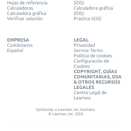
Hojas de referencia
(iOS)
Calculadoras
Calculadora gráfica
Calculadora gráfica
(iOS)
Verificar solución
Practica (iOS)
EMPRESA
LEGAL
Contáctanos
Privacidad
Español
Service Terms
Política de cookies
Configuración de
Cookies
COPYRIGHT, GUÍAS
COMUNITARIAS, DSA
& OTROS RECURSOS
LEGALES
Centro Legal de
Learneo
Symbolab, a Learneo, Inc. business
© Learneo, Inc. 2024