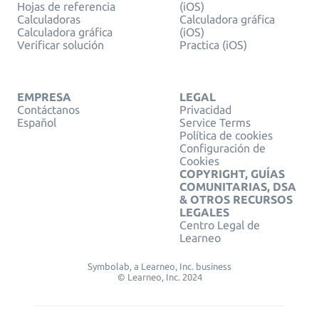
Hojas de referencia
(iOS)
Calculadoras
Calculadora gráfica
Calculadora gráfica
(iOS)
Verificar solución
Practica (iOS)
EMPRESA
LEGAL
Contáctanos
Privacidad
Español
Service Terms
Política de cookies
Configuración de
Cookies
COPYRIGHT, GUÍAS
COMUNITARIAS, DSA
& OTROS RECURSOS
LEGALES
Centro Legal de
Learneo
Symbolab, a Learneo, Inc. business
© Learneo, Inc. 2024