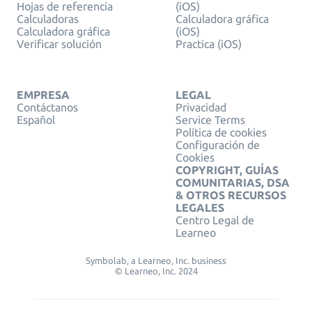
Hojas de referencia
(iOS)
Calculadoras
Calculadora gráfica
Calculadora gráfica
(iOS)
Verificar solución
Practica (iOS)
EMPRESA
LEGAL
Contáctanos
Privacidad
Español
Service Terms
Política de cookies
Configuración de
Cookies
COPYRIGHT, GUÍAS
COMUNITARIAS, DSA
& OTROS RECURSOS
LEGALES
Centro Legal de
Learneo
Symbolab, a Learneo, Inc. business
© Learneo, Inc. 2024