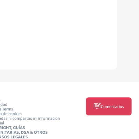
L
idad
Comentarios
e Terms
ca de cookies
das ni compartas mi información
nal
IGHT, GUÍAS
NITARIAS, DSA & OTROS
RSOS LEGALES