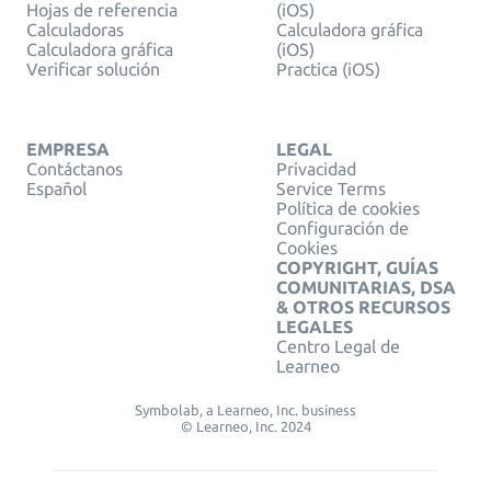
Hojas de referencia
(iOS)
Calculadoras
Calculadora gráfica
Calculadora gráfica
(iOS)
Verificar solución
Practica (iOS)
EMPRESA
LEGAL
Contáctanos
Privacidad
Español
Service Terms
Política de cookies
Configuración de
Cookies
COPYRIGHT, GUÍAS
COMUNITARIAS, DSA
& OTROS RECURSOS
LEGALES
Centro Legal de
Learneo
Symbolab, a Learneo, Inc. business
© Learneo, Inc. 2024